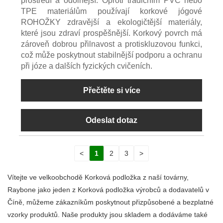
prostředí a odolnější. Oproti tradičním PVC nebo
TPE materiálům používají korkové jógové
ROHOŽKY zdravější a ekologičtější materiály,
které jsou zdraví prospěšnější. Korkový povrch má
zároveň dobrou přilnavost a protiskluzovou funkci,
což může poskytnout stabilnější podporu a ochranu
při józe a dalších fyzických cvičeních.
Přečtěte si více
Odeslat dotaz
<
1
2
3
>
Vítejte ve velkoobchodě Korková podložka z naší továrny,
Raybone jako jeden z Korková podložka výrobců a dodavatelů v
Číně, můžeme zákazníkům poskytnout přizpůsobené a bezplatné
vzorky produktů. Naše produkty jsou skladem a dodáváme také