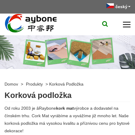
český
Domov
>
Produkty
>
Korková Podložka
Korková podložka
Od roku 2003 je âRaybone
kor
k mat
výrobce a dodavatel na
čínském trhu. Cork Mat vyrábíme a vyvážíme již mnoho let. Naše
korková podložka má vysokou kvalitu a příznivou cenu pro bytové
dekorace!