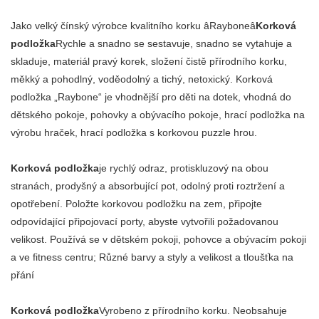
Jako velký čínský výrobce kvalitního korku âRayboneâ
Korková
podložka
Rychle a snadno se sestavuje, snadno se vytahuje a
skladuje, materiál pravý korek, složení čistě přírodního korku,
měkký a pohodlný, voděodolný a tichý, netoxický. Korková
podložka „Raybone“ je vhodnější pro děti na dotek, vhodná do
dětského pokoje, pohovky a obývacího pokoje, hrací podložka na
výrobu hraček, hrací podložka s korkovou puzzle hrou.
Korková podložka
je rychlý odraz, protiskluzový na obou
stranách, prodyšný a absorbující pot, odolný proti roztržení a
opotřebení. Položte korkovou podložku na zem, připojte
odpovídající připojovací porty, abyste vytvořili požadovanou
velikost. Používá se v dětském pokoji, pohovce a obývacím pokoji
a ve fitness centru; Různé barvy a styly a velikost a tloušťka na
přání
Korková podložka
Vyrobeno z přírodního korku. Neobsahuje