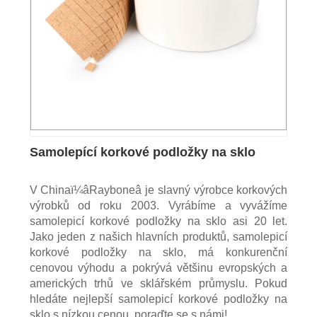
Samolepící korkové podložky na sklo
V Chinaï¼âRayboneâ je slavný výrobce korkových
výrobků od roku 2003. Vyrábíme a vyvážíme
samolepicí korkové podložky na sklo asi 20 let.
Jako jeden z našich hlavních produktů, samolepicí
korkové podložky na sklo, má konkurenční
cenovou výhodu a pokrývá většinu evropských a
amerických trhů ve sklářském průmyslu. Pokud
hledáte nejlepší samolepicí korkové podložky na
sklo s nízkou cenou, poraďte se s námi!