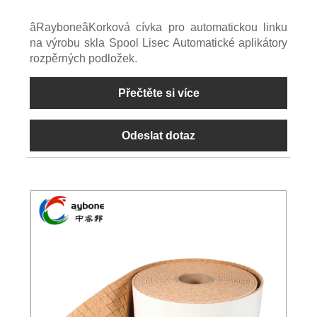
âRayboneâKorková cívka pro automatickou linku
na výrobu skla Spool Lisec Automatické aplikátory
rozpěrných podložek.
Přečtěte si více
Odeslat dotaz