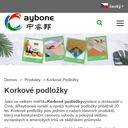
český
Domov
>
Produkty
>
Korkové Podložky
Korkové podložky
Jako ve velkém měřítku
Korkové podložky
výrobce a dodavatel v
Číně, âRayboneâ vyrábí a vyváží korkové podložky přibližně 20
let. Korkové podložky jsou jedním z našich hlavních produktů,
který má konkurenční cenovou výhodu a pokrývá většinu
evropských a amerických trhů ve sklářském průmyslu.