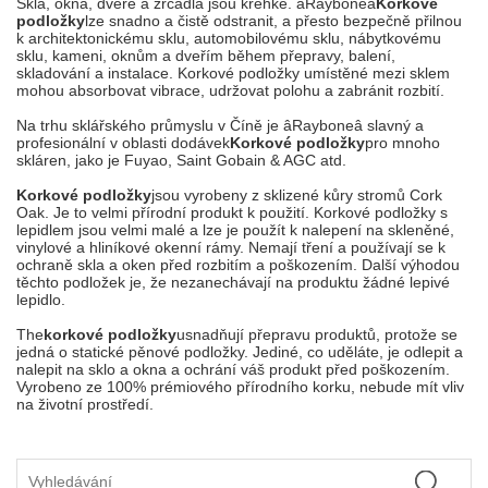
Skla, okna, dveře a zrcadla jsou křehké. âRayboneâ
Korkové
podložky
lze snadno a čistě odstranit, a přesto bezpečně přilnou
k architektonickému sklu, automobilovému sklu, nábytkovému
sklu, kameni, oknům a dveřím během přepravy, balení,
skladování a instalace. Korkové podložky umístěné mezi sklem
mohou absorbovat vibrace, udržovat polohu a zabránit rozbití.
Na trhu sklářského průmyslu v Číně je âRayboneâ slavný a
profesionální v oblasti dodávek
Korkové podložky
pro mnoho
skláren, jako je Fuyao, Saint Gobain & AGC atd.
Korkové podložky
jsou vyrobeny z sklizené kůry stromů Cork
Oak. Je to velmi přírodní produkt k použití. Korkové podložky s
lepidlem jsou velmi malé a lze je použít k nalepení na skleněné,
vinylové a hliníkové okenní rámy. Nemají tření a používají se k
ochraně skla a oken před rozbitím a poškozením. Další výhodou
těchto podložek je, že nezanechávají na produktu žádné lepivé
lepidlo.
The
korkové podložky
usnadňují přepravu produktů, protože se
jedná o statické pěnové podložky. Jediné, co uděláte, je odlepit a
nalepit na sklo a okna a ochrání váš produkt před poškozením.
Vyrobeno ze 100% prémiového přírodního korku, nebude mít vliv
na životní prostředí.