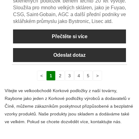
skleněných podložek během těchto 20 let vývoje.
Sloužila pro mnoho velkých skláren, jako je Fuyao,
CSG, Saint-Gobain, AGC a další přední podniky ve
sklářském průmyslu jako Bystronic, Lisec atd.
Přečtěte si více
Odeslat dotaz
<
1
2
3
4
5
>
Vítejte ve velkoobchodě Korkové podložky z naší továrny,
Raybone jako jeden z Korkové podložky výrobců a dodavatelů v
Číně, můžeme zákazníkům poskytnout přizpůsobené a bezplatné
vzorky produktů. Naše produkty jsou skladem a dodáváme také
ve velkém. Pokud se chcete dozvědět více, kontaktujte nás.