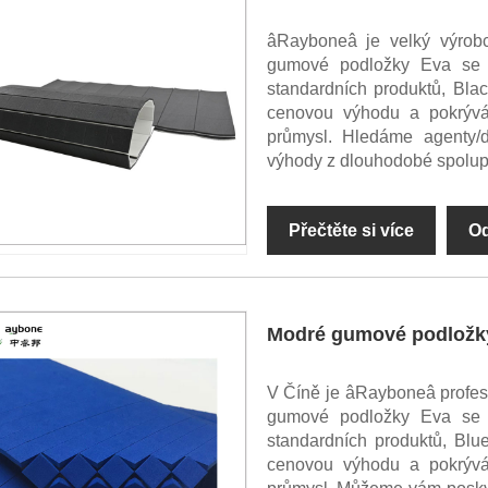
âRayboneâ je velký výrob
gumové podložky Eva se s
standardních produktů, Bl
cenovou výhodu a pokrývá 
průmysl. Hledáme agenty/
výhody z dlouhodobé spolup
Přečtěte si více
Od
Modré gumové podložky
V Číně je âRayboneâ profe
gumové podložky Eva se s
standardních produktů, Bl
cenovou výhodu a pokrývá 