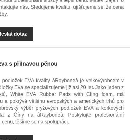
out profesionální služby a lepší cenu. Máte-li zájem o
taktujte nás. Sledujeme kvalitu, ujišťujeme se, že cena
žby.
eslat dotaz
va s přilnavou pěnou
 podložek EVA kvality âRayboneâ je velkovýrobcem v
ožky Eva se specializujeme již asi 20 let. Jako jeden z
uktů, White EVA Rubber Pads with Cling foam, má
 a pokrývá většinu evropských a amerických trhů pro
 obrovský výběr pryžových podložek EVA a korkových
la z Číny na âRayboneâ. Poskytujte profesionální
 cenu, těšíme se na spolupráci.