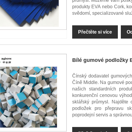
průmysl. Můžeme vám poskytn
produkty EVA nebo Cork, kon
svědomí, specializované slu
Přečtěte si více
Od
Bílé gumové podložky E
Čínský dodavatel gumových
Číně Middle. Na gumové podl
našich standardních prod
konkurenční cenovou výhodu
sklářský průmysl. Najděte
podložek pro přepravu sk
poprodejní servis a správnou