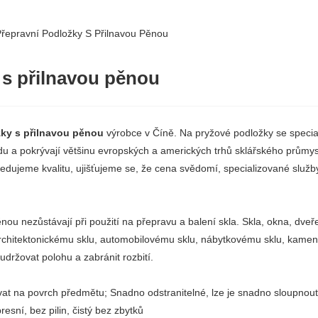
řepravní Podložky S Přilnavou Pěnou
 s přilnavou pěnou
ky s přilnavou pěnou
výrobce v Číně. Na pryžové podložky se special
u a pokrývají většinu evropských a amerických trhů sklářského průmys
edujeme kvalitu, ujišťujeme se, že cena svědomí, specializované služb
ěnou nezůstávají při použití na přepravu a balení skla. Skla, okna, dv
 architektonickému sklu, automobilovému sklu, nábytkovému sklu, kame
držovat polohu a zabránit rozbití.
at na povrch předmětu; Snadno odstranitelné, lze je snadno sloupnou
resní, bez pilin, čistý bez zbytků