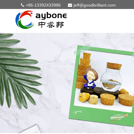
+86-13392433986
jeff@goodbrilliant.com