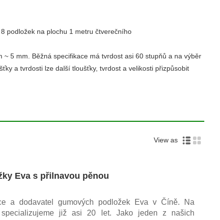
 8 podložek na plochu 1 metru čtverečního
m ~ 5 mm. Běžná specifikace má tvrdost asi 60 stupňů a na výběr
 a tvrdosti lze další tloušťky, tvrdost a velikosti přizpůsobit
View as
ky Eva s přilnavou pěnou
ce a dodavatel gumových podložek Eva v Číně. Na
pecializujeme již asi 20 let. Jako jeden z našich