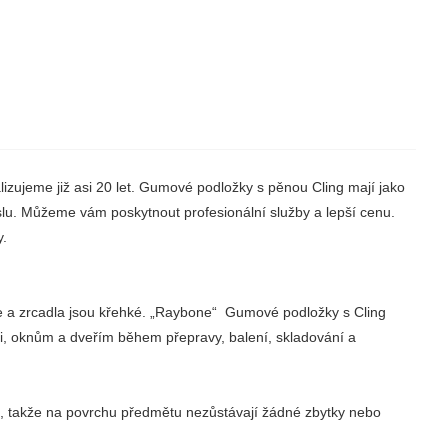
izujeme již asi 20 let. Gumové podložky s pěnou Cling mají jako
lu. Můžeme vám poskytnout profesionální služby a lepší cenu.
y.
eře a zrcadla jsou křehké. „Raybone“ Gumové podložky s Cling
ni, oknům a dveřím během přepravy, balení, skladování a
t, takže na povrchu předmětu nezůstávají žádné zbytky nebo