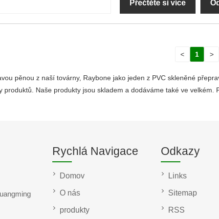
Přečtěte si více
Od
<
1
>
avou pěnou z naší továrny, Raybone jako jeden z PVC skleněné přepra
produktů. Naše produkty jsou skladem a dodáváme také ve velkém. Po
Rychlá Navigace
Odkazy
Domov
Links
O nás
Sitemap
Guangming
produkty
RSS