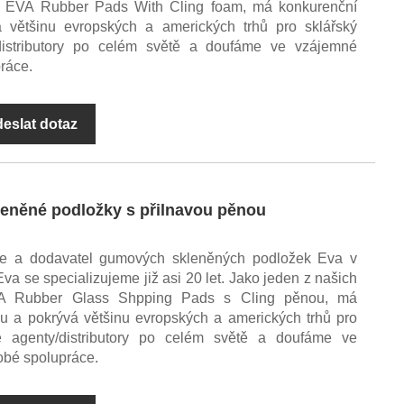
d EVA Rubber Pads With Cling foam, má konkurenční
většinu evropských a amerických trhů pro sklářský
distributory po celém světě a doufáme ve vzájemné
ráce.
eslat dotaz
eněné podložky s přilnavou pěnou
ce a dodavatel gumových skleněných podložek Eva v
a se specializujeme již asi 20 let. Jako jeden z našich
EVA Rubber Glass Shpping Pads s Cling pěnou, má
 a pokrývá většinu evropských a amerických trhů pro
e agenty/distributory po celém světě a doufáme ve
bé spolupráce.