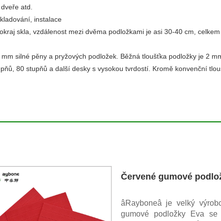
 dveře atd.
kladování, instalace
okraj skla, vzdálenost mezi dvěma podložkami je asi 30-40 cm, celkem
2 mm silné pěny a pryžových podložek. Běžná tloušťka podložky je 2 m
pňů, 80 stupňů a další desky s vysokou tvrdostí. Kromě konvenční tloušťky
Červené gumové podlož
âRayboneâ je velký výrob
gumové podložky Eva se s