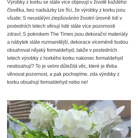
Výrobky z korku se stále více objevují v životě každého
člověka, bez nadsázky lze říci, že výrobky z korku jsou
všude; S neustálým zlepšováním životní úrovně lidí v
posledních letech věnují lidé stále více pozornosti
zdraví; S pokrokem The Times jsou dekorační materiály
a nábytek stále rozmanitější, dekorace víceméně budou
obsahovat nějaký formaldehyd, takže v posledních
letech výrobky z horkého korku nakonec formaldehyd
neobsahují? To je velmi důležitá věc, které je třeba
věnovat pozornost, a pak pochopíme, zda výrobky z
korku obsahují formaldehyd nebo ne!