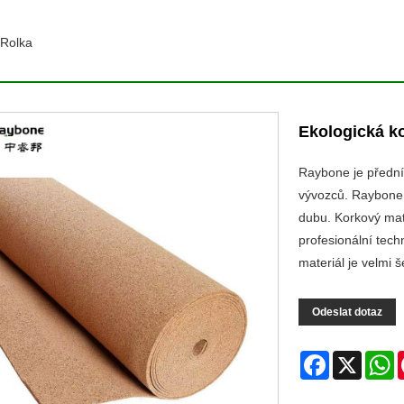
 Rolka
Ekologická k
Raybone je přední 
vývozců. Raybone C
dubu. Korkový mate
profesionální tech
materiál je velmi š
Odeslat dotaz
Facebook
X
W