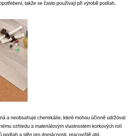
opotřebení, takže se často používají při výrobě podlah,
ná a neobsahuje chemikálie, které mohou účinně udržovat
ozenému vzhledu a materiálovým vlastnostem korkových rolí
lů podlah a stěn pro domácnosti, pracoviště atd.