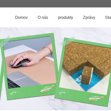
Domov
O nás
produkty
Zprávy
Sta