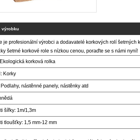
s výrobku
je profesionální výrobci a dodavatelé korkových rolí šetrných k
ky šetrné korkové role s nízkou cenou, poraďte se s námi nyní!
Ekologická korková rolka
l: Korky
: Podlahy, nástěnné panely, nástěnky atd
 hnědá
i šířky: 1m/1,3m
i tloušťky: 1,5 mm-12 mm