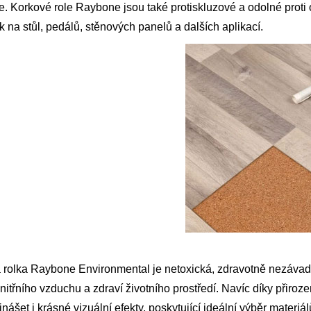
e. Korkové role Raybone jsou také protiskluzové a odolné proti 
 na stůl, pedálů, stěnových panelů a dalších aplikací.
 rolka Raybone Environmental je netoxická, zdravotně nezávad
vnitřního vzduchu a zdraví životního prostředí. Navíc díky přir
nášet i krásné vizuální efekty, poskytující ideální výběr materiá