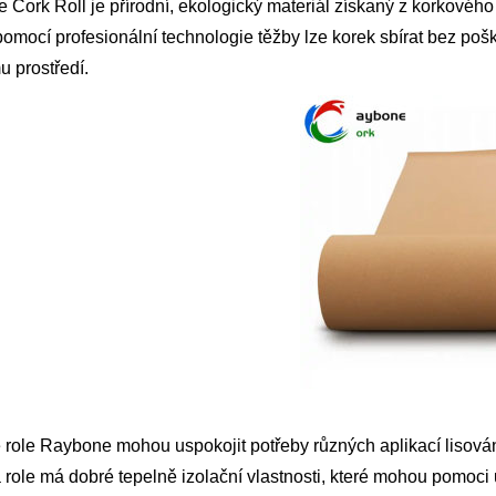
Cork Roll je přírodní, ekologický materiál získaný z korkového 
pomocí profesionální technologie těžby lze korek sbírat bez pošk
u prostředí.
 role Raybone mohou uspokojit potřeby různých aplikací lisová
role má dobré tepelně izolační vlastnosti, které mohou pomoci ud