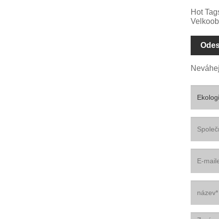
Hot Tag
Velkoo
Odes
Neváhej