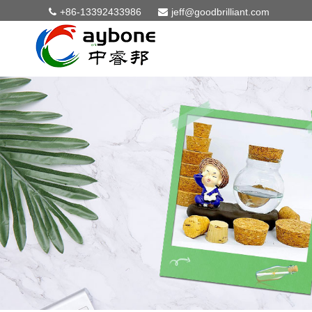
+86-13392433986
jeff@goodbrilliant.com