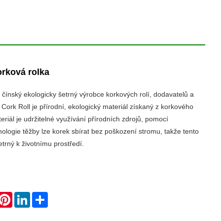
orková rolka
čínský ekologicky šetrný výrobce korkových rolí, dodavatelů a
ork Roll je přírodní, ekologický materiál získaný z korkového
riál je udržitelné využívání přírodních zdrojů, pomocí
nologie těžby lze korek sbírat bez poškození stromu, takže tento
etrný k životnímu prostředí.
hatsApp
Pinterest
LinkedIn
Share