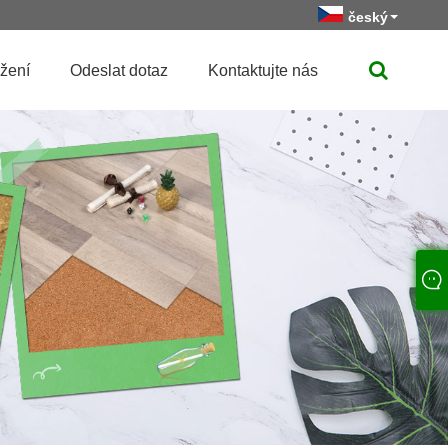
český
žení
Odeslat dotaz
Kontaktujte nás