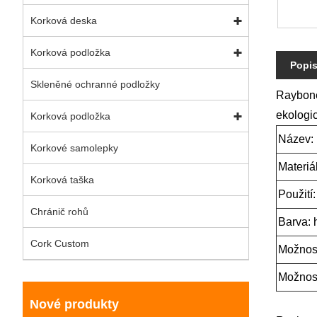
Korková deska
Korková podložka
Popi
Skleněné ochranné podložky
Raybone 
ekologic
Korková podložka
Název: 
Korkové samolepky
Materiá
Korková taška
Použití
Chránič rohů
Barva:
Cork Custom
Možnost
Možnost
Nové produkty