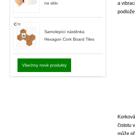
na sklo
a vibrac
podložek
Samolepící nástěnka
Hexagon Cork Board Tiles
Všechny nové produkty
Korková
čistotu 
může při