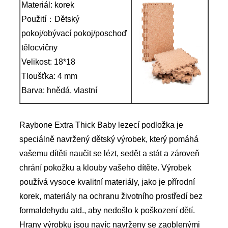
Materiál: korek
Použití：Dětský
pokoj/obývací pokoj/poschoď
tělocvičny
Velikost: 18*18
Tloušťka: 4 mm
Barva: hnědá, vlastní
Raybone Extra Thick Baby lezecí podložka je
speciálně navržený dětský výrobek, který pomáhá
vašemu dítěti naučit se lézt, sedět a stát a zároveň
chrání pokožku a klouby vašeho dítěte. Výrobek
používá vysoce kvalitní materiály, jako je přírodní
korek, materiály na ochranu životního prostředí bez
formaldehydu atd., aby nedošlo k poškození dětí.
Hrany výrobku jsou navíc navrženy se zaoblenými